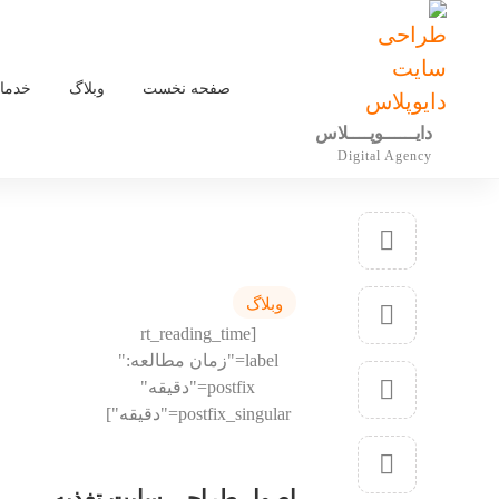
صفحه نخست
وبلاگ
خدمات
دایــــــوپــــلاس
Digital Agency
وبلاگ
[rt_reading_time
label="زمان مطالعه:"
postfix="دقیقه"
postfix_singular="دقیقه"]
اصول طراحی سایت تغذیه