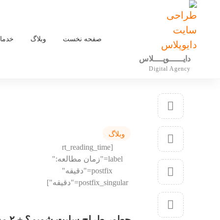
صفحه نخست
وبلاگ
خدمات
دایــــــوپــــلاس
Digital Agency
وبلاگ
[rt_reading_time
label="زمان مطالعه:"
postfix="دقیقه"
postfix_singular="دقیقه"]
چطور طراح سایت شویم؟ + ۲ مسیر طراح سایت شدن