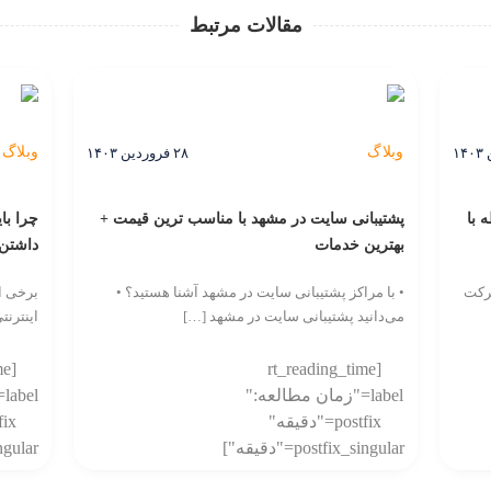
مقالات مرتبط
وبلاگ
وبلاگ
۲۸ فروردین ۱۴۰۳
ر رابطه با
پشتیبانی سایت در مشهد با مناسب ترین قیمت +
بهترین خدمات
داشتن
رکت
• با مراکز پشتیبانی سایت در مشهد آشنا هستید؟ •
برخی اف
می‌دانید پشتیبانی سایت در مشهد […]
اینترنت
me
[rt_reading_time
label="زمان مطالعه:"
l
postfix="دقیقه"
postfix_singular="دقیقه"]
_singular