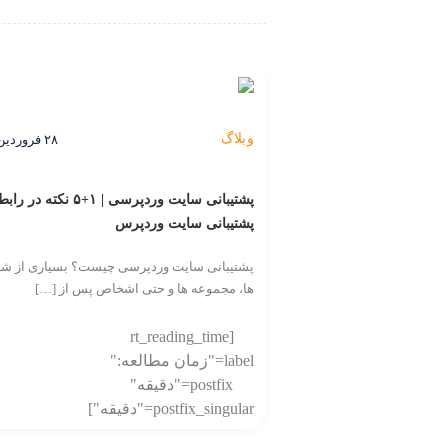
وبلاگ
۲۸ فروردین ۱۴۰۳
پشتیبانی سایت وردپرسی | ۱+۵ نکته د
پشتیبانی سایت وردپرس
پشتیبانی سایت وردپرسی چیست؟ بسیاری از ش
ها، مجموعه ها و حتی اشخاص پس از […]
[rt_reading_time
label="زمان مطالعه:"
postfix="دقیقه"
postfix_singular="دقیقه"]