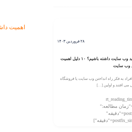
۲۸ فروردین ۱۴۰۳
چرا باید وب سایت داشته باشیم؟ ۱۰ دلیل اهمیت
 وب سایت
راد به فکر راه انداختن وب سایت یا فروشگاه
ی می افتند و اولین […]
[rt_reading_ti
labe="زمان مطالعه:"
postfix="دقیقه"
postfix="دقیقه"]