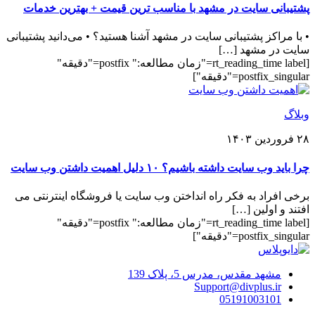
پشتیبانی سایت در مشهد با مناسب ترین قیمت + بهترین خدمات
• با مراکز پشتیبانی سایت در مشهد آشنا هستید؟ • می‌دانید پشتیبانی
سایت در مشهد […]
[rt_reading_time label="زمان مطالعه:" postfix="دقیقه"
postfix_singular="دقیقه"]
وبلاگ
۲۸ فروردین ۱۴۰۳
چرا باید وب سایت داشته باشیم؟ ۱۰ دلیل اهمیت داشتن وب سایت
برخی افراد به فکر راه انداختن وب سایت یا فروشگاه اینترنتی می
افتند و اولین […]
[rt_reading_time label="زمان مطالعه:" postfix="دقیقه"
postfix_singular="دقیقه"]
مشهد مقدس، مدرس 5، پلاک 139
Support@divplus.ir
051
91003101