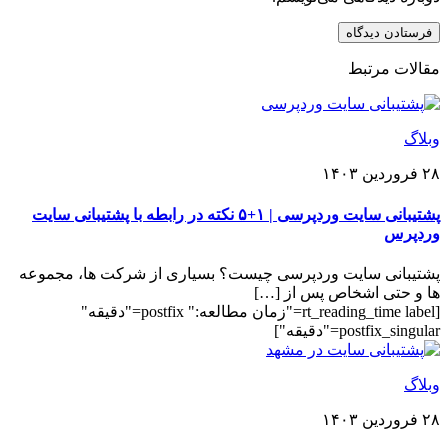
مقالات مرتبط
وبلاگ
۲۸ فروردین ۱۴۰۳
پشتیبانی سایت وردپرسی | ۱+۵ نکته در رابطه با پشتیبانی سایت
وردپرس
پشتیبانی سایت وردپرسی چیست؟ بسیاری از شرکت ها، مجموعه
ها و حتی اشخاص پس از […]
[rt_reading_time label="زمان مطالعه:" postfix="دقیقه"
postfix_singular="دقیقه"]
وبلاگ
۲۸ فروردین ۱۴۰۳