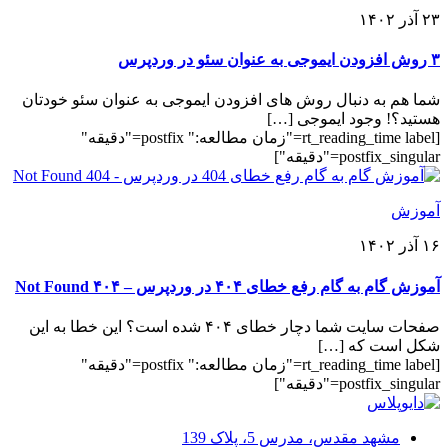
۲۳ آذر ۱۴۰۲
۳ روش افزودن ایموجی به عنوان سئو در وردپرس
شما هم به دنبال روش های افزودن ایموجی به عنوان سئو خودتان
هستید؟! وجود ایموجی […]
[rt_reading_time label="زمان مطالعه:" postfix="دقیقه"
postfix_singular="دقیقه"]
آموزش
۱۶ آذر ۱۴۰۲
آموزش گام به گام رفع خطای ۴۰۴ در وردپرس – ۴۰۴ Not Found
صفحات سایت شما دچار خطای ۴۰۴ شده است؟ این خطا به این
شکل است که […]
[rt_reading_time label="زمان مطالعه:" postfix="دقیقه"
postfix_singular="دقیقه"]
مشهد مقدس، مدرس 5، پلاک 139