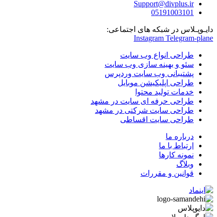
Support@divplus.ir
051
91003101
دایـوپـلاس در شبکه های اجتماعی:
Instagram
Telegram-plane
طراحی انواع وب سایت
سئو و بهینه سازی وب سایت
پشتیبانی وب سایت وردپرس
طراحی اپلیکیشن موبایل
خدمات تولید محتوا
طراحی حرفه ای سایت در مشهد
طراحی سایت شرکتی در مشهد
طراحی سایت اقساطی
درباره ما
ارتباط با ما
نمونه کارها
وبلاگ
قوانین و مقررات