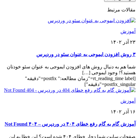
مقالات مرتبط
آموزش
۲۳ آذر ۱۴۰۲
۳ روش افزودن ایموجی به عنوان سئو در وردپرس
شما هم به دنبال روش های افزودن ایموجی به عنوان سئو خودتان
هستید؟! وجود ایموجی […]
[rt_reading_time label="زمان مطالعه:" postfix="دقیقه"
postfix_singular="دقیقه"]
آموزش
۱۶ آذر ۱۴۰۲
آموزش گام به گام رفع خطای ۴۰۴ در وردپرس – ۴۰۴ Not Found
صفحات سایت شما دچار خطای ۴۰۴ شده است؟ این خطا به این