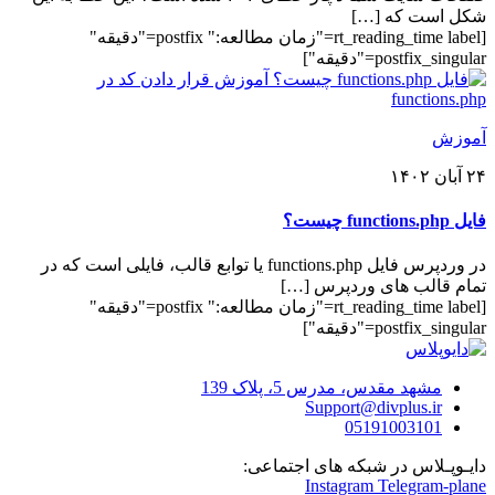
شکل است که […]
[rt_reading_time label="زمان مطالعه:" postfix="دقیقه"
postfix_singular="دقیقه"]
آموزش
۲۴ آبان ۱۴۰۲
فایل functions.php چیست؟
در وردپرس فایل functions.php یا توابع قالب، فایلی است که در
تمام قالب های وردپرس […]
[rt_reading_time label="زمان مطالعه:" postfix="دقیقه"
postfix_singular="دقیقه"]
مشهد مقدس، مدرس 5، پلاک 139
Support@divplus.ir
051
91003101
دایـوپـلاس در شبکه های اجتماعی:
Instagram
Telegram-plane