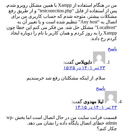
من در هنگام استفاده از Xampp با همین مشکل روبرو شدم.
پس از استفاده از فایل “testconection.php” و از طریق رفع
مشکلات بیشتر، متوجه شدم که حساب کاربری من برای
اتصال به “Any host” تنظیم شده است و با تغییر آن به
“Localhost” مشکل حل شد. من فکر می کنم این خطا چون
Xampp را به روز کردم و همان کاربر با نام را دوباره ایجاد
کردم رخ داده.
پاسخ
دایوپلاس
گفت:
۲۳ تیر ۱۴۰۱ در ۱۵:۲۵
سلام. از اینکه مشکلتان رفع شد خرسندیم
پاسخ
لیلا مهدوی
گفت:
۲۳ تیر ۱۴۰۱ در ۱۴:۱۵
قسمت فرانت سایت من در حال اتصال است اما بخش wp-
admin خطای اتصال پایگاه داده را نشان می دهد.
چکار کنم؟