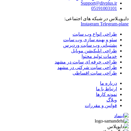
Support@divplus.ir
051
91003101
دایـوپـلاس در شبکه های اجتماعی:
Instagram
Telegram-plane
طراحی انواع وب سایت
سئو و بهینه سازی وب سایت
پشتیبانی وب سایت وردپرس
طراحی اپلیکیشن موبایل
خدمات تولید محتوا
طراحی حرفه ای سایت در مشهد
طراحی سایت شرکتی در مشهد
طراحی سایت اقساطی
درباره ما
ارتباط با ما
نمونه کارها
وبلاگ
قوانین و مقررات