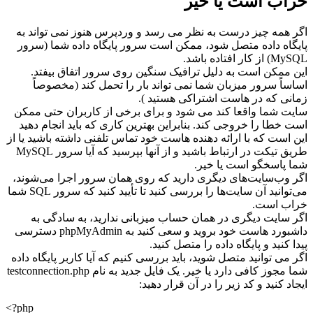
خراب است یا خیر
اگر همه چیز درست به نظر می رسد و وردپرس هنوز نمی تواند به
پایگاه داده متصل شود، ممکن است سرور پایگاه داده شما (سرور
MySQL) از کار افتاده باشد.
این ممکن است به دلیل ترافیک سنگین روی سرور اتفاق بیفتد.
اساساً سرور میزبان شما نمی تواند بار را تحمل کند (مخصوصاً
زمانی که در هاست اشتراکی هستید ).
سایت شما واقعا کند می شود و برای برخی از کاربران حتی ممکن
است خطا را خروجی کند. بنابراین بهترین کاری که باید انجام دهید
این است که با ارائه دهنده هاست خود تماس تلفنی داشته باشید یا از
طریق تیکت در ارتباط باشید و از آنها بپرسید که آیا سرور MySQL
شما پاسخگو است یا خیر.
اگر وب‌سایت‌های دیگری دارید که روی همان سرور اجرا می‌شوند،
می‌توانید آن سایت‌ها را بررسی کنید تا تأیید کنید که سرور SQL شما
خراب است.
اگر سایت دیگری در همان حساب میزبانی ندارید، به سادگی به
داشبورد هاست خود بروید و سعی کنید به phpMyAdmin دسترسی
پیدا کنید و پایگاه داده را متصل کنید.
اگر می توانید متصل شوید، باید بررسی کنیم که آیا کاربر پایگاه داده
شما مجوز کافی دارد یا خیر. یک فایل جدید به نام testconnection.php
ایجاد کنید و کد زیر را در آن قرار دهید:
<?php