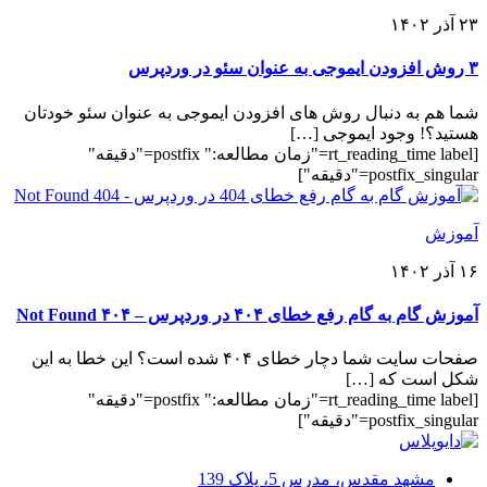
۲۳ آذر ۱۴۰۲
۳ روش افزودن ایموجی به عنوان سئو در وردپرس
شما هم به دنبال روش های افزودن ایموجی به عنوان سئو خودتان
هستید؟! وجود ایموجی […]
[rt_reading_time label="زمان مطالعه:" postfix="دقیقه"
postfix_singular="دقیقه"]
آموزش
۱۶ آذر ۱۴۰۲
آموزش گام به گام رفع خطای ۴۰۴ در وردپرس – ۴۰۴ Not Found
صفحات سایت شما دچار خطای ۴۰۴ شده است؟ این خطا به این
شکل است که […]
[rt_reading_time label="زمان مطالعه:" postfix="دقیقه"
postfix_singular="دقیقه"]
مشهد مقدس، مدرس 5، پلاک 139